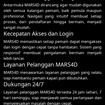
Antarmuka MARS4D dirancang agar mudah digunakan
oleh semua kalangan pemain, baik pemula maupun
profesional. Navigasi yang intuitif membuat setiap
proses, dari pendaftaran hingga bermain, menjadi
sangat mudah.
Kecepatan Akses dan Login
MARS4D memastikan setiap pemain dapat mengakses
dan login dengan cepat tanpa hambatan. Sistem yang
responsif membuat pengalaman bermain menjadi
lebih lancar.
Layanan Pelanggan MARS4D
MARS4D menawarkan layanan pelanggan yang selalu
siap membantu pemain kapan pun dibutuhkan.
Dukungan 24/7
Layanan pelanggan MARS4D tersedia 24 jam sehari, 7
hari seminggu, siap menjawab semua pertanyaan dan
menyelesaikan masalah dengan cepat.