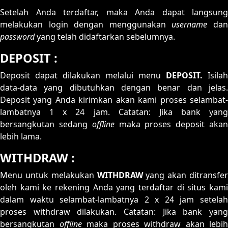
Setelah Anda terdaftar, maka Anda dapat langsung
melakukan login dengan menggunakan
username
da
password
yang telah didaftarkan sebelumnya.
DEPOSIT :
Deposit dapat dilakukan melalui menu
DEPOSIT.
Isilah
data-data yang dibutuhkan dengan benar dan jelas.
Deposit yang Anda kirimkan akan kami proses selambat-
lambatnya 1 x 24 jam. Catatan: Jika bank yang
bersangkutan sedang
offline
maka proses deposit aka
lebih lama.
WITHDRAW :
Menu untuk melakukan
WITHDRAW
yang akan ditransfer
oleh kami ke rekening Anda yang terdaftar di situs kami
dalam waktu selambat-lambatnya 2 x 24 jam setelah
proses withdraw dilakukan. Catatan: Jika bank yang
bersangkutan
offline
maka proses withdraw akan lebih