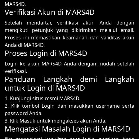
MARS4D.
Verifikasi Akun di MARS4D
Setelah mendaftar, verifikasi akun Anda dengan
mengikuti petunjuk yang dikirimkan melalui email.
Proses ini memastikan keamanan dan validitas akun
Anda di MARS4D.
Proses Login di MARS4D
Login ke akun MARS4D Anda dengan mudah setelah
verifikasi.
Panduan Langkah demi Langkah
untuk Login di MARS4D
1. Kunjungi situs resmi MARS4D.
2. Klik tombol Login dan masukkan username serta
password Anda.
3. Klik Masuk untuk mengakses akun Anda.
Mengatasi Masalah Login di MARS4D