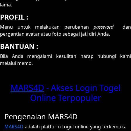
lama.
PROFIL :
Menu untuk melakukan perubahan
password
da
pergantian avatar atau foto sebagai jati diri Anda.
BANTUAN :
Bila Anda mengalami kesulitan harap hubungi kami
melalui memo.
MARS4D
- Akses Login Togel
Online Terpopuler
Pengenalan MARS4D
MARS4D
adalah platform togel online yang terkemuka